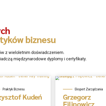
ych
ktyków biznesu
ów z wieloletnim doświadczeniem.
iadczą międzynarodowe dyplomy i certyfikaty.
mnie
O mnie
Praktyk Biznesu
Ekspert Zarządzania
zysztof Kudeń
Grzegorz
Filipowicz