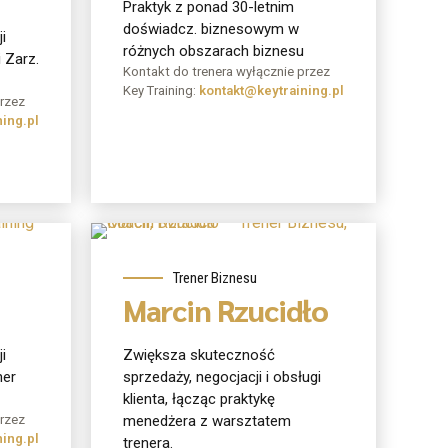
Praktyk z ponad 30-letnim
doświadcz. biznesowym w
i
różnych obszarach biznesu
 Zarz.
Kontakt do trenera wyłącznie przez
Key Training:
kontakt@keytraining.pl
przez
ing.pl
O mnie
Trener Biznesu
Marcin Rzucidło
i
Zwiększa skuteczność
ner
sprzedaży, negocjacji i obsługi
klienta, łącząc praktykę
przez
menedżera z warsztatem
ing.pl
trenera.