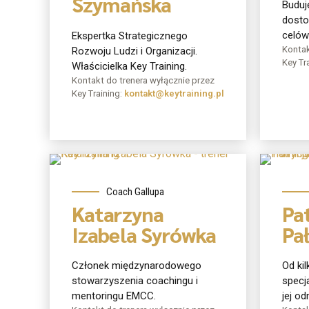
Szymańska
Buduj
dosto
celów
Ekspertka Strategicznego
Kontak
Rozwoju Ludzi i Organizacji.
Key Tr
Właścicielka Key Training.
Kontakt do trenera wyłącznie przez
Key Training:
kontakt@keytraining.pl
O mnie
O 
Coach Gallupa
Katarzyna
Pa
Izabela Syrówka
Pa
Członek międzynarodowego
Od kil
stowarzyszenia coachingu i
specja
mentoringu EMCC.
jej od