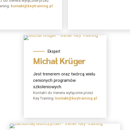
t do trenera wyłącznie przez
aining:
kontakt@keytraining.pl
O mnie
Ekspert
Michał Krüger
Jest trenerem oraz twórcą wielu
cenionych programów
szkoleniowych.
Kontakt do trenera wyłącznie przez
Key Training:
kontakt@keytraining.pl
O mnie