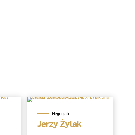
O mnie
Negocjator
Jerzy Żylak