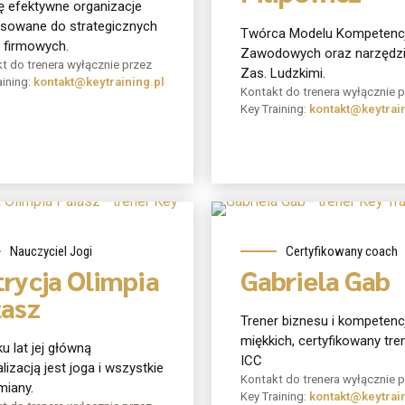
ę efektywne organizacje
sowane do strategicznych
Twórca Modelu Kompetencj
 firmowych.
Zawodowych oraz narzędzi
t do trenera wyłącznie przez
Zas. Ludzkimi.
aining:
kontakt@keytraining.pl
Kontakt do trenera wyłącznie 
Key Training:
kontakt@keytrain
mnie
O mnie
Nauczyciel Jogi
Certyfikowany coach
trycja Olimpia
Gabriela Gab
łasz
Trener biznesu i kompetencj
miękkich, certyfikowany tre
ku lat jej główną
ICC
lizacją jest joga i wszystkie
Kontakt do trenera wyłącznie 
miany.
Key Training:
kontakt@keytrain