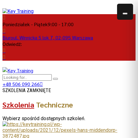
Poniedziałek - Piątek
9:00 - 17:00
Biuro
ul. Winnicka 5 lok 7, 02-095 Warszawa
Odwiedź:
+48 506 090 266
SZKOLENIA ZAMKNIĘTE
Szkolenia
Techniczne
Wybierz spośród dostępnych szkoleń.