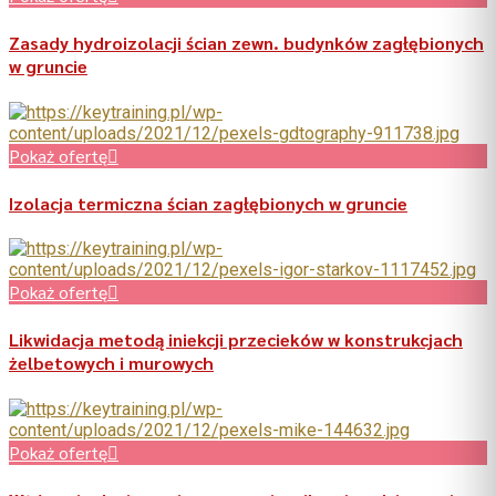
Zasady hydroizolacji ścian zewn. budynków zagłębionych
w gruncie
Pokaż ofertę
Izolacja termiczna ścian zagłębionych w gruncie
Pokaż ofertę
Likwidacja metodą iniekcji przecieków w konstrukcjach
żelbetowych i murowych
Pokaż ofertę