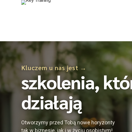
rozwój Twojego
Kluczem u nas jest →
szkolenia, któ
działają
Otworzymy przed Tobą nowe horyzonty
tak w biznesie, jak i w życiu osobistym!