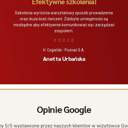
Efektywne szkolenia!
Szkolenia wyróżnia warsztatowy sposób prowadzenia
oraz duża ilość ćwiczeń. Zdobyte umiejętności są
niezbędne aby efektywnie komunikować się i zarządzać
zespołem.
H. Cegielski - Poznań S.A.
Anetta Urbańska
Opinie Google
y 5/5 wystawione przez naszych klientów w wizytówce Go