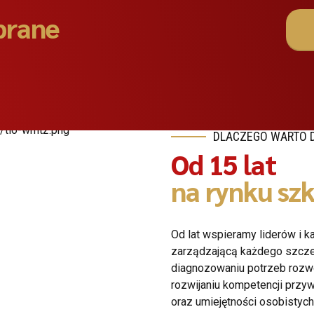
brane
DLACZEGO WARTO D
Od 15 lat
na rynku sz
Od lat wspieramy liderów i k
zarządzającą każdego szcz
diagnozowaniu potrzeb rozw
rozwijaniu kompetencji prz
oraz umiejętności osobistych