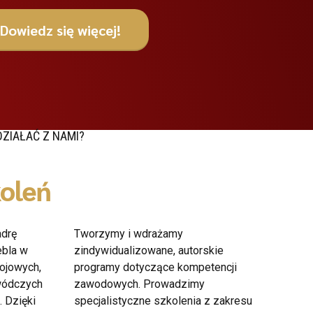
Dowiedz się więcej!
ZIAŁAĆ Z NAMI?
koleń
adrę
Tworzymy i wdrażamy
ebla w
zindywidualizowane, autorskie
ojowych,
programy dotyczące kompetencji
ywódczych
zawodowych. Prowadzimy
. Dzięki
specjalistyczne szkolenia z zakresu