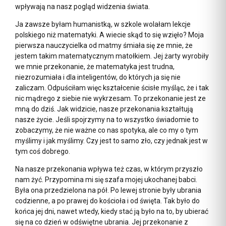
wpływają na nasz pogląd widzenia świata.
Ja zawsze byłam humanistką, w szkole wolałam lekcje
polskiego niż matematyki. A wiecie skąd to się wzięło? Moja
pierwsza nauczycielka od matmy śmiała się ze mnie, że
jestem takim matematycznym matołkiem. Jej żarty wyrobiły
we mnie przekonanie, że matematyka jest trudna,
niezrozumiała i dla inteligentów, do których ja się nie
zaliczam. Odpuściłam więc kształcenie ścisłe myśląc, że i tak
nic mądrego z siebie nie wykrzesam. To przekonanie jest ze
mną do dziś. Jak widzicie, nasze przekonania kształtują
nasze życie. Jeśli spojrzymy na to wszystko świadomie to
zobaczymy, że nie ważne co nas spotyka, ale co my o tym
myślimy i jak myślimy. Czy jest to samo zło, czy jednak jest w
tym coś dobrego.
Na nasze przekonania wpływa też czas, w którym przyszło
nam żyć. Przypomina mi się szafa mojej ukochanej babci.
Była ona przedzielona na pół. Po lewej stronie były ubrania
codzienne, a po prawej do kościoła i od święta. Tak było do
końca jej dni, nawet wtedy, kiedy stać ją było na to, by ubierać
się na co dzień w odświętne ubrania. Jej przekonanie z