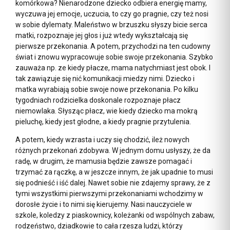
komórkowa? Nienarodzone dziecko odbiera energię mamy,
wyczuwa jej emocje, uczucia, to czy go pragnie, czy też nosi
w sobie dylematy. Maleństwo w brzuszku słyszy bicie serca
matki, rozpoznaje jej głos i już wtedy wykształcają się
pierwsze przekonania. A potem, przychodzi na ten cudowny
świat i znowu wypracowuje sobie swoje przekonania. Szybko
zauważa np. ze kiedy płacze, mama natychmiast jest obok. I
tak zawiązuje się nić komunikacji miedzy nimi. Dziecko i
matka wyrabiają sobie swoje nowe przekonania. Po kilku
tygodniach rodzicielka doskonale rozpoznaje płacz
niemowlaka. Słysząc płacz, wie kiedy dziecko ma mokrą
pieluchę, kiedy jest głodne, a kiedy pragnie przytulenia.
A potem, kiedy wzrasta i uczy się chodzić, ileż nowych
różnych przekonań zdobywa. W jednym domu usłyszy, że da
radę, w drugim, że mamusia będzie zawsze pomagać i
trzymać za rączkę, a w jeszcze innym, że jak upadnie to musi
się podnieść i iść dalej. Nawet sobie nie zdajemy sprawy, że z
tymi wszystkimi pierwszymi przekonaniami wchodzimy w
dorosłe życie i to nimi się kierujemy. Nasi nauczyciele w
szkole, koledzy z piaskownicy, koleżanki od wspólnych zabaw,
rodzeństwo, dziadkowie to cała rzesza ludzi, którzy