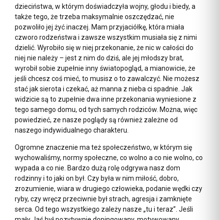
dzieciństwa, w którym doświadczyła wojny, głodu i biedy, a
także tego, że trzeba maksymalnie oszczędzać, nie
pozwoliło jej żyć inaczej. Mam przyjaciółkę, która miała
czworo rodzeństwa i zawsze wszystkim musiała się z nimi
dzielić. Wyrobiło się w niej przekonanie, że nic w całości do
niej nie należy – jest z nim do dziś, ale jej młodszy brat,
wyrobił sobie zupełnie inny światopogląd, a mianowicie, że
jeśli chcesz coś mieć, to musisz o to zawalczyć. Nie możesz
stać jak sierota i czekać, aż manna z nieba ci spadnie. Jak
widzicie są to zupełnie dwa inne przekonania wyniesione z
tego samego domu, od tych samych rodziców. Można, więc
powiedzieć, ze nasze poglądy są również zależne od
naszego indywidualnego charakteru.
Ogromne znaczenie ma też społeczeństwo, w którym się
wychowaliśmy, normy społeczne, co wolno a co nie wolno, co
wypada a co nie. Bardzo dużą rolę odgrywa nasz dom
rodzinny i to jaki on był. Czy była w nim miłość, dobro,
zrozumienie, wiara w drugiego człowieka, podanie wędki czy
ryby, czy wręcz przeciwnie był strach, agresja i zamknięte
serca. Od tego wszystkiego zależy nasze „tu i teraz”. Jeśli
mały Jaś był pozytywnie dopingowany, motywowany,