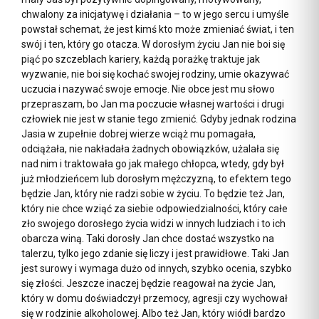
chwalony za inicjatywę i działania – to w jego sercu i umyśle
powstał schemat, że jest kimś kto może zmieniać świat, i ten
swój i ten, który go otacza. W dorosłym życiu Jan nie boi się
piąć po szczeblach kariery, każdą porażkę traktuje jak
wyzwanie, nie boi się kochać swojej rodziny, umie okazywać
uczucia i nazywać swoje emocje. Nie obce jest mu słowo
przepraszam, bo Jan ma poczucie własnej wartości i drugi
człowiek nie jest w stanie tego zmienić. Gdyby jednak rodzina
Jasia w zupełnie dobrej wierze wciąż mu pomagała,
odciążała, nie nakładała żadnych obowiązków, użalała się
nad nim i traktowała go jak małego chłopca, wtedy, gdy był
już młodzieńcem lub dorosłym mężczyzną, to efektem tego
będzie Jan, który nie radzi sobie w życiu. To będzie też Jan,
który nie chce wziąć za siebie odpowiedzialności, który całe
zło swojego dorosłego życia widzi w innych ludziach i to ich
obarcza winą. Taki dorosły Jan chce dostać wszystko na
talerzu, tylko jego zdanie się liczy i jest prawidłowe. Taki Jan
jest surowy i wymaga dużo od innych, szybko ocenia, szybko
się złości. Jeszcze inaczej będzie reagował na życie Jan,
który w domu doświadczył przemocy, agresji czy wychował
się w rodzinie alkoholowej. Albo też Jan, który wiódł bardzo