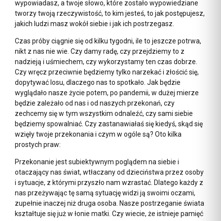
wypowiadasz, a twoje słowo, które zostało wypowiedziane
tworzy twoją rzeczywistość, to kim jesteś, to jak postępujesz,
jakich ludzi masz wokół siebie i jak ich postrzegasz.
Czas próby ciągnie się od kilku tygodni, ile to jeszcze potrwa,
nikt z nas nie wie. Czy damy radę, czy przejdziemy to z
nadzieją i uśmiechem, czy wykorzystamy ten czas dobrze.
Czy wręcz przeciwnie będziemy tylko narzekać i złościć się,
dopytywać losu, dlaczego nas to spotkało. Jak będzie
wyglądało nasze życie potem, po pandemii, w dużej mierze
będzie zależało od nas i od naszych przekonań, czy
zechcemy się w tym wszystkim odnaleźć, czy sami siebie
będziemy spowalniać. Czy zastanawiałaś się kiedyś, skąd się
wzięły twoje przekonania i czym w ogóle są? Oto kilka
prostych praw:
Przekonanie jest subiektywnym poglądem na siebie i
otaczający nas świat, wtłaczany od dzieciństwa przez osoby
i sytuacje, z którymi przyszło nam wzrastać. Dlatego każdy z
nas przeżywając tę samą sytuację widzi ją swoimi oczami,
zupełnie inaczej niż druga osoba. Nasze postrzeganie świata
kształtuje się już w łonie matki. Czy wiecie, że istnieje pamięć